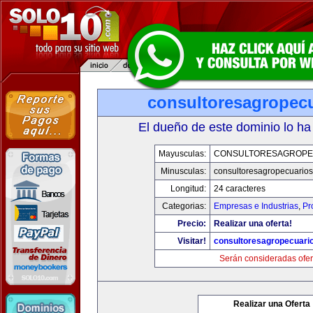
consultoresagropec
El dueño de este dominio lo ha
Mayusculas:
CONSULTORESAGROPE
Minusculas:
consultoresagropecuario
Longitud:
24 caracteres
Categorias:
Empresas e Industrias
,
Pr
Precio:
Realizar una oferta!
Visitar!
consultoresagropecuari
Serán consideradas ofer
Realizar una Oferta