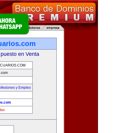
uarios.com
 puesto en Venta
CUARIOS.COM
s.com
ofesiones y Empleo
os.com
tas