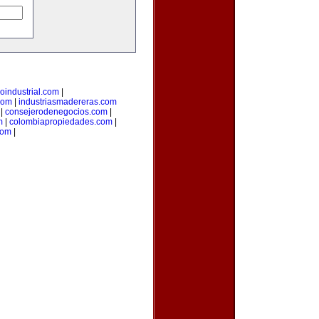
loindustrial.com
|
com
|
industriasmadereras.com
|
consejerodenegocios.com
|
m
|
colombiapropiedades.com
|
com
|