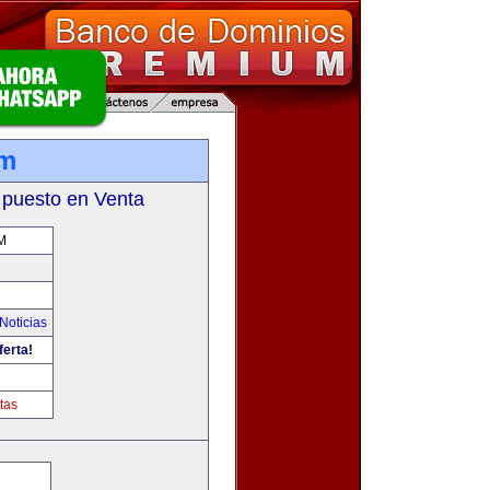
om
 puesto en Venta
M
Noticias
ferta!
tas