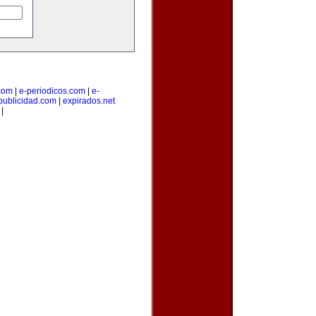
.com
|
e-periodicos.com
|
e-
publicidad.com
|
expirados.net
|