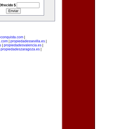
Ofrecido $
econquista.com
|
o.com
|
propiedadessevilla.es
|
s
|
propiedadesvalencia.es
|
|
propiedadeszaragoza.es
|