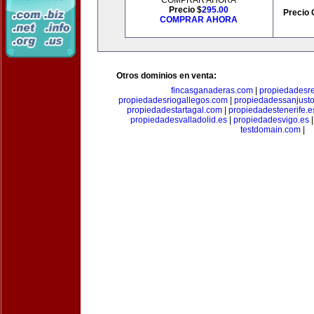
COMPRAR AHORA
Precio $
295.00
Precio 
COMPRAR AHORA
Otros dominios en venta:
fincasganaderas.com
|
propiedadesr
propiedadesriogallegos.com
|
propiedadessanjust
propiedadestartagal.com
|
propiedadestenerife.e
propiedadesvalladolid.es
|
propiedadesvigo.es
testdomain.com
|