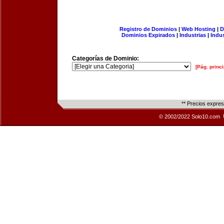
Registro de Dominios
|
Web Hosting
|
D
Dominios Expirados
|
Industrias
|
Indu
Categorías de Dominio:
[Pág. princi
** Precios expre
© 2002/2022 Solo10.com