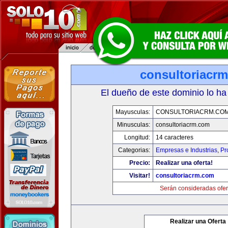
consultoriacr
El dueño de este dominio lo ha
Mayusculas:
CONSULTORIACRM.CO
Minusculas:
consultoriacrm.com
Longitud:
14 caracteres
Categorias:
Empresas e Industrias
,
Pr
Precio:
Realizar una oferta!
Visitar!
consultoriacrm.com
Serán consideradas ofer
Realizar una Oferta